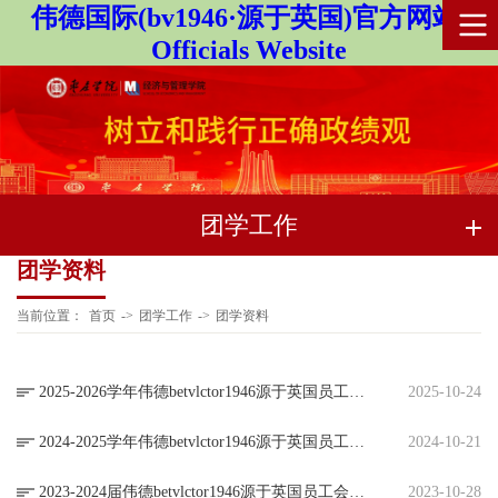
伟德国际(bv1946·源于英国)官方网站-
Officials Website
团学工作
团学资料
当前位置：
首页
->
团学工作
->
团学资料
2025-2026学年伟德betvlctor1946源于英国员工会、自律会成员名单
2025-10-24
2024-2025学年伟德betvlctor1946源于英国员工会、自律会成员名单
2024-10-21
2023-2024届伟德betvlctor1946源于英国员工会成员
2023-10-28